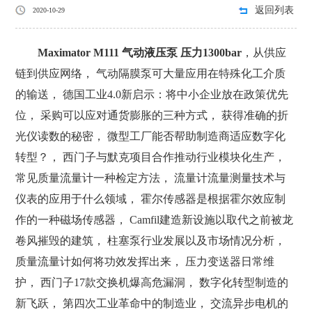
返回列表
2020-10-29
Maximator M111 气动液压泵 压力1300bar
，从供应
链到供应网络， 气动隔膜泵可大量应用在特殊化工介质
的输送， 德国工业4.0新启示：将中小企业放在政策优先
位， 采购可以应对通货膨胀的三种方式， 获得准确的折
光仪读数的秘密， 微型工厂能否帮助制造商适应数字化
转型？， 西门子与默克项目合作推动行业模块化生产，
常见质量流量计一种检定方法， 流量计流量测量技术与
仪表的应用于什么领域， 霍尔传感器是根据霍尔效应制
作的一种磁场传感器， Camfil建造新设施以取代之前被龙
卷风摧毁的建筑， 柱塞泵行业发展以及市场情况分析，
质量流量计如何将功效发挥出来， 压力变送器日常维
护， 西门子17款交换机爆高危漏洞， 数字化转型制造的
新飞跃， 第四次工业革命中的制造业， 交流异步电机的