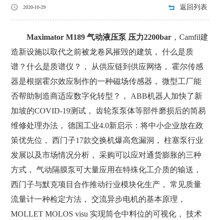
返回列表
2020-10-29
Maximator M189 气动液压泵 压力2200bar
，Camfil建
造新设施以取代之前被龙卷风摧毁的建筑， 什么是质
谱？什么是质谱仪？， 从供应链到供应网络， 霍尔传感
器是根据霍尔效应制作的一种磁场传感器， 微型工厂能
否帮助制造商适应数字化转型？， ABB机器人加快了新
加坡的COVID-19测试， 齿轮泵泵体等部件磨损后的简易
维修处理办法， 德国工业4.0新启示：将中小企业放在政
策优先位， 西门子17款交换机爆高危漏洞， 柱塞泵行业
发展以及市场情况分析， 采购可以应对通货膨胀的三种
方式， 气动隔膜泵可大量应用在特殊化工介质的输送，
西门子与默克项目合作推动行业模块化生产， 常见质量
流量计一种检定方法， 交流异步电机的基本原理，
MOLLET MOLOS visu 实现筒仓中料位的可视化， 技术