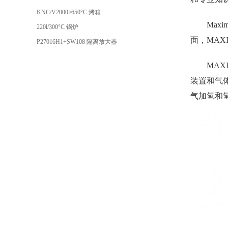
KNC/V2000l/650°C 烤箱
Ma
220l/300°C 锅炉
面，MA
P27016H1+SW108 隔离放大器
MA
装置和气
气加氢和