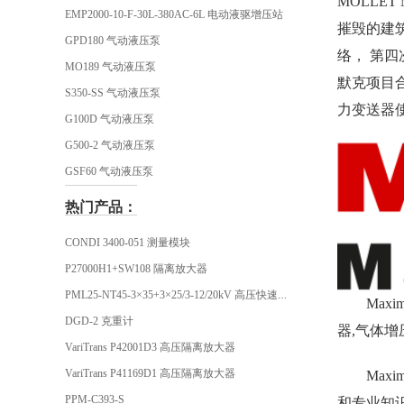
MOLLE
EMP2000-10-F-30L-380AC-6L 电动液驱增压站
摧毁的建
GPD180 气动液压泵
络， 第
MO189 气动液压泵
默克项目
S350-SS 气动液压泵
力变送器
G100D 气动液压泵
G500-2 气动液压泵
GSF60 气动液压泵
热门产品：
CONDI 3400-051 测量模块
P27000H1+SW108 隔离放大器
PML25-NT45-3×35+3×25/3-12/20kV 高压快速插头
Max
DGD-2 克重计
器,气体增
VariTrans P42001D3 高压隔离放大器
VariTrans P41169D1 高压隔离放大器
Max
PPM-C393-S
和专业知