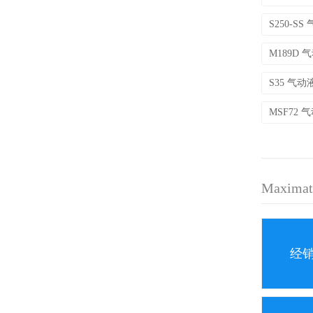
S250-S
M189D
S35 气
MSF72
Maxim
经