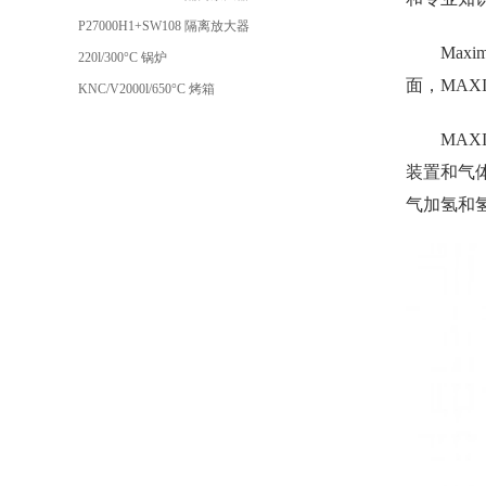
P27000H1+SW108 隔离放大器
Ma
220l/300°C 锅炉
面，MA
KNC/V2000l/650°C 烤箱
MA
装置和气
气加氢和