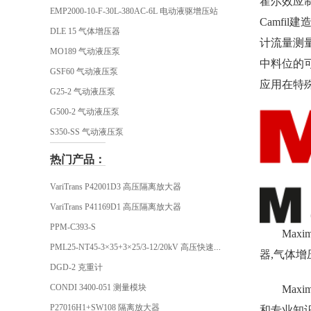
霍尔效应
EMP2000-10-F-30L-380AC-6L 电动液驱增压站
Camfi
DLE 15 气体增压器
计流量测量
MO189 气动液压泵
中料位的可
GSF60 气动液压泵
应用在特
G25-2 气动液压泵
G500-2 气动液压泵
S350-SS 气动液压泵
热门产品：
VariTrans P42001D3 高压隔离放大器
VariTrans P41169D1 高压隔离放大器
PPM-C393-S
Max
PML25-NT45-3×35+3×25/3-12/20kV 高压快速插头
器,气体增
DGD-2 克重计
CONDI 3400-051 测量模块
Max
P27016H1+SW108 隔离放大器
和专业知