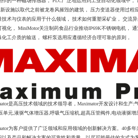
制作的一种磁场传感器， PLC广泛地运用到工业自动化领域中，
l建造新设施以取代之前被龙卷风摧毁的建筑， 压力变送器使用过
技术与仪表的应用于什么领域， 技术如何重塑采矿业， 交流异步电机的
视化， MiniMotor关注制药食品行业推动IP69K不锈钢电机
殊化工介质的输送， 螺杆泵选用应遵循经济合理可靠的原则，
imator是高压技术领域的技术领导者，Maximator开发设计和
压单元,液驱气体增压器,呼吸气压缩机,超高压管阀件,电动液驱增压
imator为客户提供了广泛领域和应用领域的创新解决方案。40多年
识以及产品和解决方案的可靠性和质量，以尽可能最佳的方式为