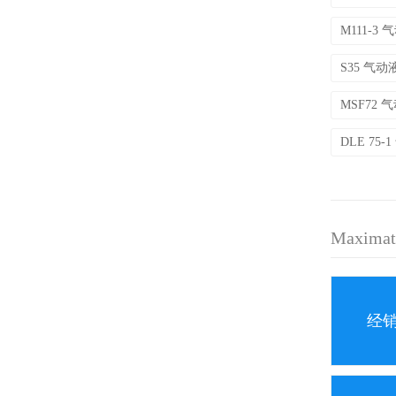
M111-3 
S35 气
MSF72
DLE 75
Maxim
经