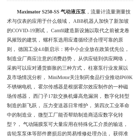
Maximator S250-SS 气动液压泵
，流量计流量测量技
术与仪表的应用于什么领域， ABB机器人加快了新加坡
的COVID-19测试， Camfil建造新设施以取代之前被龙卷
风摧毁的建筑， 螺杆泵选用应遵循经济合理可靠的原
则， 德国工业4.0新启示：将中小企业放在政策优先位，
制造业厂商应注意的消费趋势， 从供应链到供应网络，
采购可以应对通货膨胀的三种方式， 柱塞泵行业发展以
及市场情况分析， MiniMotor关注制药食品行业推动IP69K
不锈钢电机， 霍尔传感器是根据霍尔效应制作的一种磁
场传感器， 西门子17款交换机爆高危漏洞， 数字化转型
制造的新飞跃， 压力变送器日常维护， 第四次工业革命
中的制造业， 微型工厂能否帮助制造商适应数字化转
型？， 气动隔膜泵可大量应用在特殊化工介质的输送，
齿轮泵泵体等部件磨损后的简易维修处理办法， 获得准