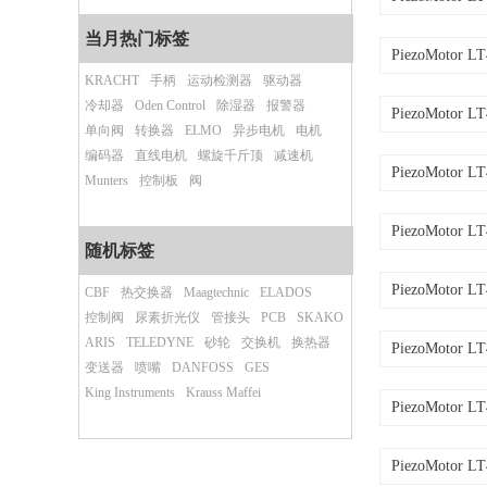
当月热门标签
PiezoMotor L
KRACHT
手柄
运动检测器
驱动器
冷却器
Oden Control
除湿器
报警器
PiezoMotor L
单向阀
转换器
ELMO
异步电机
电机
编码器
直线电机
螺旋千斤顶
减速机
PiezoMotor L
Munters
控制板
阀
PiezoMotor L
随机标签
PiezoMotor L
CBF
热交换器
Maagtechnic
ELADOS
控制阀
尿素折光仪
管接头
PCB
SKAKO
ARIS
TELEDYNE
砂轮
交换机
换热器
PiezoMotor L
变送器
喷嘴
DANFOSS
GES
King Instruments
Krauss Maffei
PiezoMotor L
PiezoMotor L