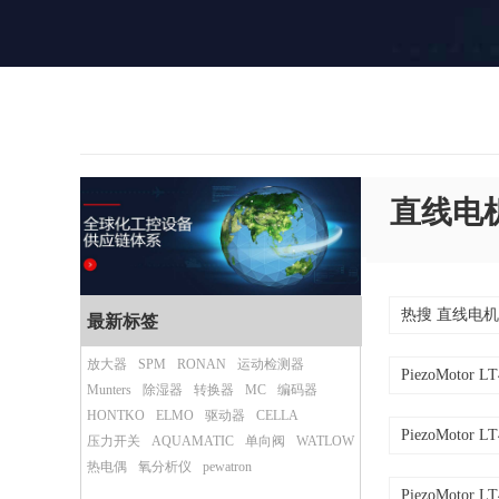
直线电
热搜 直线电
最新标签
放大器
SPM
RONAN
运动检测器
PiezoMotor L
Munters
除湿器
转换器
MC
编码器
HONTKO
ELMO
驱动器
CELLA
PiezoMotor L
压力开关
AQUAMATIC
单向阀
WATLOW
热电偶
氧分析仪
pewatron
PiezoMotor L