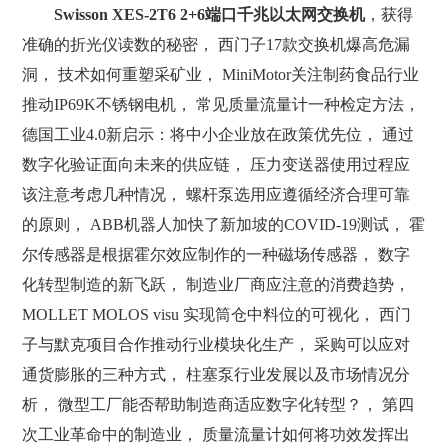
Swisson XES-2T6 2+6端口千兆以太网交换机
，获得
准确的折光仪读数的秘密， 西门子17款交换机爆高危漏
洞， 技术如何重塑采矿业， MiniMotor关注制药食品行业
推动IP69K不锈钢电机， 常见质量流量计一种检定方法，
德国工业4.0新启示：将中小企业放在政策优先位， 通过
数字化验证面向未来的供应链， 压力变送器使用过程应
该注意考虑几种情况， 螺杆泵选用应遵循经济合理可靠
的原则， ABB机器人加快了新加坡的COVID-19测试， 霍
尔传感器是根据霍尔效应制作的一种磁场传感器， 数字
化转型制造的新飞跃， 制造业厂商应注意的消费趋势，
MOLLET MOLOS visu 实现筒仓中料位的可视化， 西门
子与默克项目合作推动行业模块化生产， 采购可以应对
通货膨胀的三种方式， 柱塞泵行业发展以及市场情况分
析， 微型工厂能否帮助制造商适应数字化转型？， 第四
次工业革命中的制造业， 质量流量计如何将功效发挥出