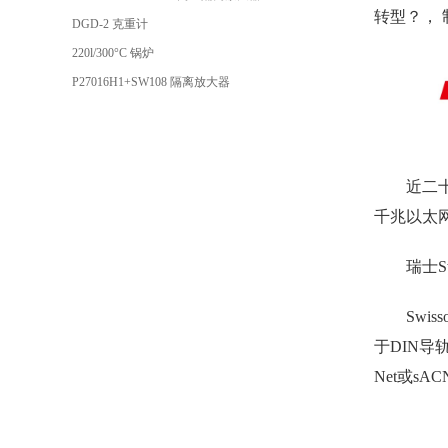
转型？，
DGD-2 克重计
220l/300°C 锅炉
P27016H1+SW108 隔离放大器
近二
千兆以太
瑞士S
Swi
于DIN导
Net或s