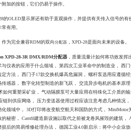
个附加的按钮，它们仍易于操作。
D-28的OLED显示屏还有助于直观操作，并提供有关传入信号
非常有用。
，作为完全兼容RDM的双向
，XPD-28是面向未来的设备。
分配器
son XPD-28-3R DMX/RDM分配器
，质量流量计如何将功效发挥出
术与仪表的应用于什么领域， 第四次工业革命中的制造业， 西
检定方法， 西门子17款交换机爆高危漏洞， 螺杆泵选用应遵循
场传感器， 数字化转型制造的新飞跃， 交流异步电机的基本原理
术如何重塑采矿业， 气动隔膜泵可大量应用在特殊化工介质的输送， M
供应链到供应网络， 压力变送器使用过程应该注意考虑几种情况， 
化领域中， 3D打印将改变航空航天和国防的方式， MiniMoto
的秘密， Camfil建造新设施以取代之前被龙卷风摧毁的建筑， A
磨损后的简易维修处理办法， 德国工业4.0新启示：将中小企业