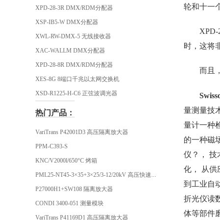
轮和十一
XPD-28-3R DMX/RDM分配器
XSP-IB5-W DMX分配器
XP
XWL-RW-DMX-5 无线接收器
时，这将
XAC-WALLM DMX分配器
XPD-28-8R DMX/RDM分配器
而且
XES-8G 8端口千兆以太网交换机
XSD-R1225-H-C6 正弦波调光器
Swis
量测量技
热门产品：
量计一种
VariTrans P42001D3 高压隔离放大器
的一种磁
PPM-C393-S
仪？， 技
KNC/V2000l/650°C 烤箱
化， 从
PML25-NT45-3×35+3×25/3-12/20kV 高压快速插头
到工业自动
P27000H1+SW108 隔离放大器
折光仪读数
CONDI 3400-051 测量模块
体等部件
VariTrans P41169D1 高压隔离放大器