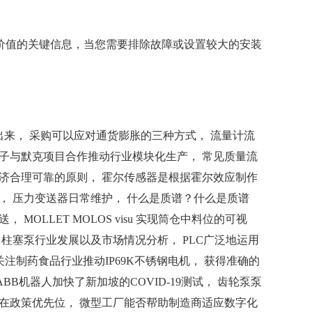
的有价值的关键信息，当您需要排除故障或设置较大的安装
来， 采购可以应对通货膨胀的三种方式， 流量计流
门子与默克项目合作推动行业模块化生产， 常见质量流
经济合理可靠的原则， 霍尔传感器是根据霍尔效应制作
， 压力变送器日常维护， 什么是质谱？什么是质谱
OLLET MOLOS visu 实现筒仓中料位的可视
柱塞泵行业发展以及市场情况分析， PLC广泛地运用
r关注制药食品行业推动IP69K不锈钢电机， 获得准确的
BB机器人加快了新加坡的COVID-19测试， 齿轮泵泵
放在政策优先位， 微型工厂能否帮助制造商适应数字化