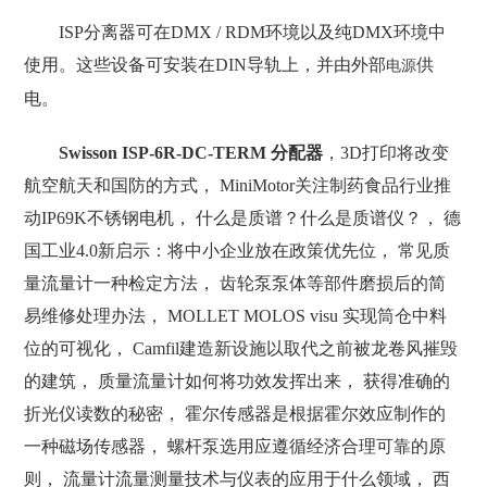
ISP分离器可在DMX / RDM环境以及纯DMX环境中
使用。这些设备可安装在DIN导轨上，并由外部
供
电源
电。
Swisson ISP-6R-DC-TERM 分配器
，3D打印将改变
航空航天和国防的方式， MiniMotor关注制药食品行业推
动IP69K不锈钢电机， 什么是质谱？什么是质谱仪？， 德
国工业4.0新启示：将中小企业放在政策优先位， 常见质
量流量计一种检定方法， 齿轮泵泵体等部件磨损后的简
易维修处理办法， MOLLET MOLOS visu 实现筒仓中料
位的可视化， Camfil建造新设施以取代之前被龙卷风摧毁
的建筑， 质量流量计如何将功效发挥出来， 获得准确的
折光仪读数的秘密， 霍尔传感器是根据霍尔效应制作的
一种磁场传感器， 螺杆泵选用应遵循经济合理可靠的原
则， 流量计流量测量技术与仪表的应用于什么领域， 西