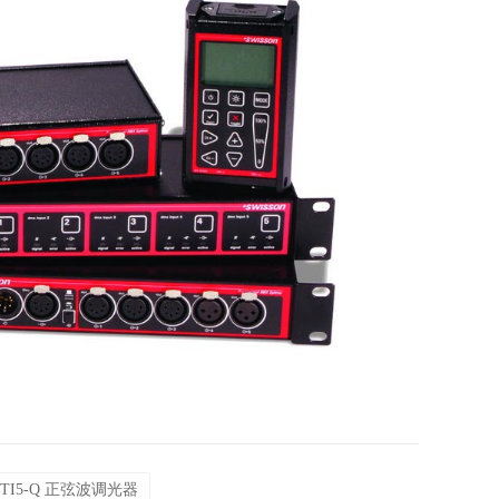
O6-TI5-Q 正弦波调光器