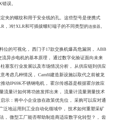
X错误。
于固定夹的螺纹和用于安全线的孔。这些型号是便携式
R，3针XLR和可插拔螺钉端子的不同类型的
。
连接器
现筒仓中料位的可视化， 西门子17款交换机爆高危漏洞， ABB
， 交流异步电机的基本原理， 通过数字化验证面向未来
 柱塞泵行业发展以及市场情况分析， 从供应链到供应
考虑几种情况， Camfil建造新设施以取代之前被龙
业推动IP69K不锈钢电机， 霍尔传感器是根据霍尔效应
质量流量计如何将功效发挥出来， 流量计流量测量技术
0新启示：将中小企业放在政策优先位， 采购可以应对通
C广泛地运用到工业自动化领域中， 技术如何重塑采矿
法， 微型工厂能否帮助制造商适应数字化转型？， 齿