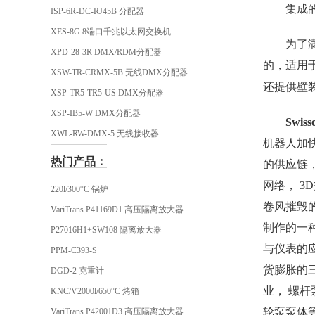
集成
ISP-6R-DC-RJ45B 分配器
XES-8G 8端口千兆以太网交换机
为了
XPD-28-3R DMX/RDM分配器
的，适用
XSW-TR-CRMX-5B 无线DMX分配器
还提供壁
XSP-TR5-TR5-US DMX分配器
XSP-IB5-W DMX分配器
Swis
XWL-RW-DMX-5 无线接收器
机器人加快
热门产品：
的供应链
网络， 3
220l/300°C 锅炉
卷风摧毁的
VariTrans P41169D1 高压隔离放大器
制作的一
P27016H1+SW108 隔离放大器
与仪表的
PPM-C393-S
货膨胀的
DGD-2 克重计
业， 螺
KNC/V2000l/650°C 烤箱
轮泵泵体
VariTrans P42001D3 高压隔离放大器