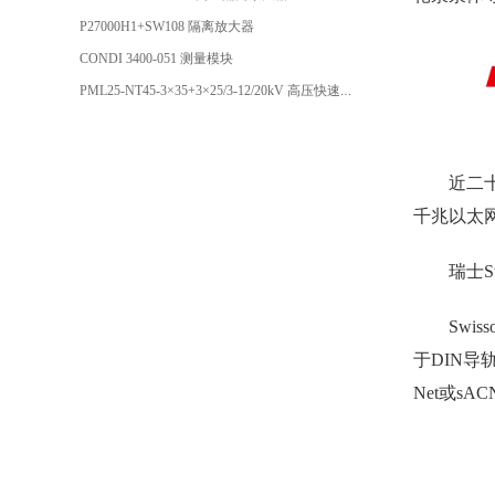
P27000H1+SW108 隔离放大器
CONDI 3400-051 测量模块
PML25-NT45-3×35+3×25/3-12/20kV 高压快速插头
近二
千兆以太
瑞士S
Swi
于DIN导
Net或s