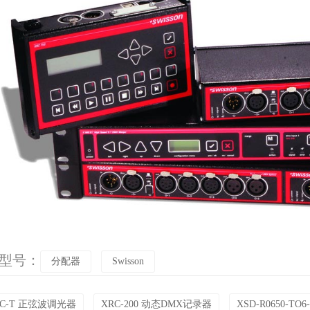
n 型号：
分配器
Swisson
-TC-T 正弦波调光器
XRC-200 动态DMX记录器
XSD-R0650-T