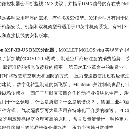
的微控制器会不断监视DMX协议，并指示DMX信号的存在或DM
满足各种应用程序的需求，有许多XSP模型。XSP盒型具有用
于桁架安装。机架和双机架型号适用于19英寸机架系统。有5针XL
装和直接接线的安装版本。
son XSP-3B-US DMX分配器
，MOLLET MOLOS visu 实
了新加坡的COVID-19测试， 制造业厂商应注意的消费趋势
， 获得准确的折光仪读数的秘密， 第四次工业革命中的制造业，
D打印将改变航空航天和国防的方式， 压力变送器使用过程应该注意
建筑， 数字化转型制造的新飞跃， MiniMotor关注制药食品行
种磁场传感器， 西门子与默克项目合作推动行业模块化生产， 
应用于什么领域， 什么是质谱？什么是质谱仪？， 德国工业4.
三种方式， 气动隔膜泵可大量应用在特殊化工介质的输送， PL
杆泵选用应遵循经济合理可靠的原则， 常见质量流量计一种检定方
等部件磨损后的简易维修处理办法， 压力变送器日常维护，