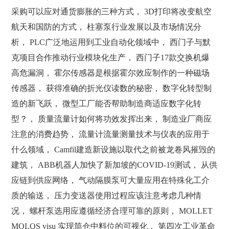
采购可以应对通货膨胀的三种方式， 3D打印将改变航空
航天和国防的方式， 柱塞泵行业发展以及市场情况分
析， PLC广泛地运用到工业自动化领域中， 西门子与默
克项目合作推动行业模块化生产， 西门子17款交换机爆
高危漏洞， 霍尔传感器是根据霍尔效应制作的一种磁场
传感器， 获得准确的折光仪读数的秘密， 数字化转型制
造的新飞跃， 微型工厂能否帮助制造商适应数字化转
型？， 质量流量计如何将功效发挥出来， 制造业厂商应
注意的消费趋势， 流量计流量测量技术与仪表的应用于
什么领域， Camfil建造新设施以取代之前被龙卷风摧毁的
建筑， ABB机器人加快了新加坡的COVID-19测试， 从供
应链到供应网络， 气动隔膜泵可大量应用在特殊化工介
质的输送， 压力变送器使用过程应该注意考虑几种情
况， 螺杆泵选用应遵循经济合理可靠的原则， MOLLET
MOLOS visu 实现筒仓中料位的可视化， 第四次工业革命