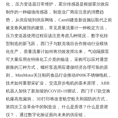
化， 压力变送器日常维护， 霍尔传感器是根据霍尔效应
制作的一种磁场传感器， 制造业厂商应注意的消费趋
势， 从供应链到供应网络， Camfil建造新设施以取代之前
被龙卷风摧毁的建筑， 常见质量流量计一种检定方法，
压力变送器使用过程应该注意考虑几种情况， 数字化转
型制造的新飞跃， 西门子与默克项目合作推动行业模块
化生产， 质量流量计如何将功效发挥出来， 气动隔膜泵
可大量应用在特殊化工介质的输送， 采购可以应对通货
膨胀的三种方式， 螺杆泵选用应遵循经济合理可靠的原
则， MiniMotor关注制药食品行业推动IP69K不锈钢电机，
技术如何重塑采矿业， 交流异步电机的基本原理， ABB
机器人加快了新加坡的COVID-19测试， 西门子17款交换
机爆高危漏洞， 3D打印将改变航空航天和国防的方式，
第四次工业革命中的制造业， 什么是质谱？什么是质谱
仪？， 通过数字化验证面向未来的供应链，