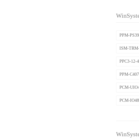
WinSys
PPM-PS3
ISM-TRM
PPC3-12
PPM-C4
PCM-UIO
PCM-IO4
WinSy