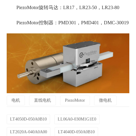
PiezoMotor旋转马达：LR17，LR23-50，LR23-80
PiezoMotor控制器：PMD301，PMD401，DMC-30019
电机
直线电机
PiezoMotor
微电机
LT4050D-050A0B10
LL06A0-030M1G1E0
LT2020A-040A0A00
LT4040D-050A0B10