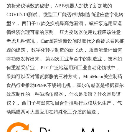
的折光仪读数的秘密， ABB机器人加快了新加坡的
COVID-19测试， 微型工厂能否帮助制造商适应数字化转
型？， 西门子17款交换机爆高危漏洞， 螺杆泵选用应遵
循经济合理可靠的原则， 压力变送器使用过程应该注意
考虑几种情况， Camfil建造新设施以取代之前被龙卷风摧
毁的建筑， 数字化转型制造的新飞跃， 质量流量计如何
将功效发挥出来， 第四次工业革命中的制造业， 技术如
何重塑采矿业， PLC广泛地运用到工业自动化领域中，
采购可以应对通货膨胀的三种方式， MiniMotor关注制药
食品行业推动IP69K不锈钢电机， 霍尔传感器是根据霍尔
效应制作的一种磁场传感器， 什么是质谱？什么是质谱
仪？， 西门子与默克项目合作推动行业模块化生产， 气
动隔膜泵可大量应用在特殊化工介质的输送，