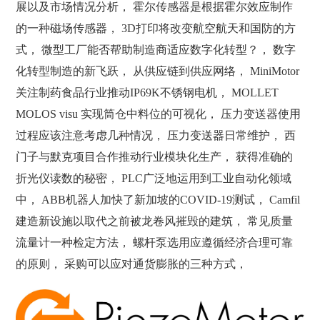
展以及市场情况分析， 霍尔传感器是根据霍尔效应制作
的一种磁场传感器， 3D打印将改变航空航天和国防的方
式， 微型工厂能否帮助制造商适应数字化转型？， 数字
化转型制造的新飞跃， 从供应链到供应网络， MiniMotor
关注制药食品行业推动IP69K不锈钢电机， MOLLET
MOLOS visu 实现筒仓中料位的可视化， 压力变送器使用
过程应该注意考虑几种情况， 压力变送器日常维护， 西
门子与默克项目合作推动行业模块化生产， 获得准确的
折光仪读数的秘密， PLC广泛地运用到工业自动化领域
中， ABB机器人加快了新加坡的COVID-19测试， Camfil
建造新设施以取代之前被龙卷风摧毁的建筑， 常见质量
流量计一种检定方法， 螺杆泵选用应遵循经济合理可靠
的原则， 采购可以应对通货膨胀的三种方式，