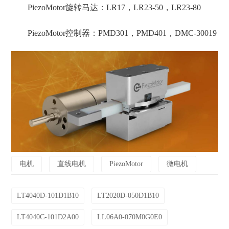
PiezoMotor旋转马达：LR17，LR23-50，LR23-80
PiezoMotor控制器：PMD301，PMD401，DMC-30019
电机
直线电机
PiezoMotor
微电机
LT4040D-101D1B10
LT2020D-050D1B10
LT4040C-101D2A00
LL06A0-070M0G0E0