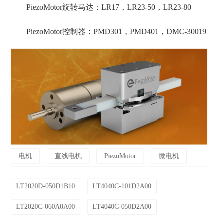
PiezoMotor旋转马达：LR17，LR23-50，LR23-80
PiezoMotor控制器：PMD301，PMD401，DMC-30019
电机
直线电机
PiezoMotor
微电机
LT2020D-050D1B10
LT4040C-101D2A00
LT2020C-060A0A00
LT4040C-050D2A00