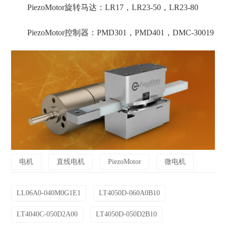
PiezoMotor旋转马达：LR17，LR23-50，LR23-80
PiezoMotor控制器：PMD301，PMD401，DMC-30019
电机
直线电机
PiezoMotor
微电机
LL06A0-040M0G1E1
LT4050D-060A0B10
LT4040C-050D2A00
LT4050D-050D2B10