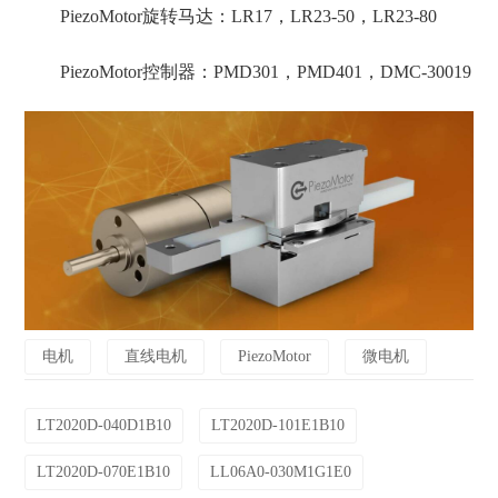
PiezoMotor旋转马达：LR17，LR23-50，LR23-80
PiezoMotor控制器：PMD301，PMD401，DMC-30019
电机
直线电机
PiezoMotor
微电机
LT2020D-040D1B10
LT2020D-101E1B10
LT2020D-070E1B10
LL06A0-030M1G1E0