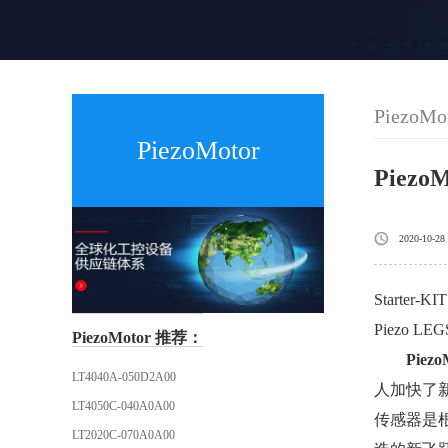
PiezoMo
PiezoMotor
Piezo
2020-10-28
Starte
Piezo L
PiezoMotor 推荐：
Piezo
LT4040A-050D2A00
人加快了新
LT4050C-040A0A00
传感器是
LT2020C-070A0A00