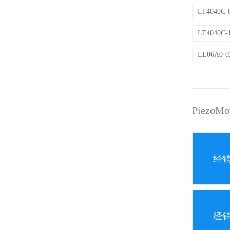
LT4040C-
LT4040C-
LL06A0-
PiezoM
经
经