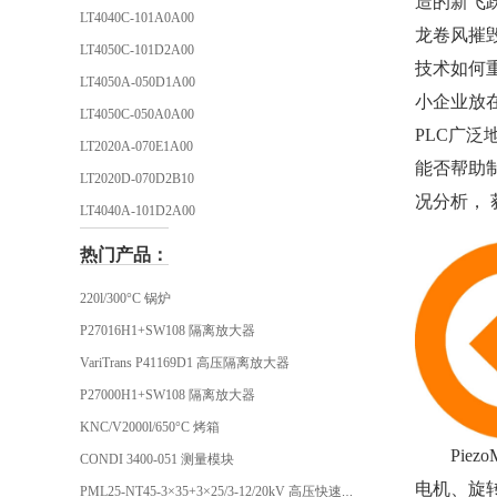
造的新飞跃
LT4040C-101A0A00
龙卷风摧毁
LT4050C-101D2A00
技术如何
LT4050A-050D1A00
小企业放在
LT4050C-050A0A00
PLC广
LT2020A-070E1A00
能否帮助
LT2020D-070D2B10
况分析，
LT4040A-101D2A00
热门产品：
220l/300°C 锅炉
P27016H1+SW108 隔离放大器
VariTrans P41169D1 高压隔离放大器
P27000H1+SW108 隔离放大器
KNC/V2000l/650°C 烤箱
Pie
CONDI 3400-051 测量模块
电机、旋
PML25-NT45-3×35+3×25/3-12/20kV 高压快速插头