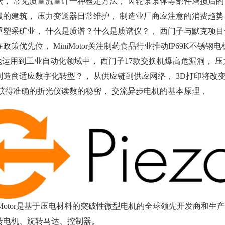
， 常见质量流量计一种检定方法， 齿轮泵泵体等部件磨损后的简
的建筑， 压力变送器日常维护， 制造业厂商应注意的消费趋势， MO
重塑采矿业， 什么是质谱？什么是质谱仪？， 西门子与默克项目
政策优先位， MiniMotor关注制药食品行业推动IP69K不
泛地运用到工业自动化领域中， 西门子17款交换机爆高危漏洞， 
制造商适应数字化转型？， 从供应链到供应网络， 3D打印将改
 获得准确的折光仪读数的秘密， 交流异步电机的基本原理，
zoMotor是基于压电材料的突破性微型电机的全球领先开发商和生产
转电机、旋转马达、控制器。