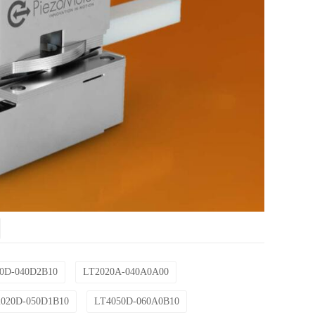
0D-040D2B10
LT2020A-040A0A00
020D-050D1B10
LT4050D-060A0B10