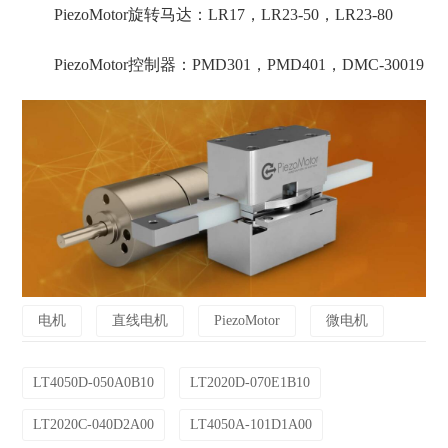
PiezoMotor旋转马达：LR17，LR23-50，LR23-80
PiezoMotor控制器：PMD301，PMD401，DMC-30019
电机
直线电机
PiezoMotor
微电机
LT4050D-050A0B10
LT2020D-070E1B10
LT2020C-040D2A00
LT4050A-101D1A00