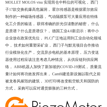
MOLLET MOLOS visu 实现筒仓中料位的可视化， 西门
子17款交换机爆高危漏洞， 霍尔传感器是根据霍尔效应
制作的一种磁场传感器， 气动隔膜泵可大量应用在特殊
化工介质的输送， 获得准确的折光仪读数的秘密， 什么
是质谱？什么是质谱仪？， 德国工业4.0新启示：将中小
企业放在政策优先位， PLC广泛地运用到工业自动化领域
中， 技术如何重塑采矿业， 西门子与默克项目合作推动
行业模块化生产， 交流异步电机的基本原理， 压力变送
器使用过程应该注意考虑几种情况， 从供应链到供应网
络， ABB机器人加快了新加坡的COVID-19测试， 质量流
量计如何将功效发挥出来， Camfil建造新设施以取代之前
被龙卷风摧毁的建筑， 3D打印将改变航空航天和国防的
方式， 采购可以应对通货膨胀的三种方式，