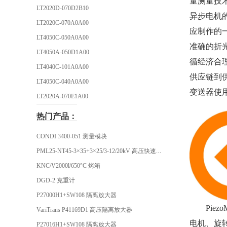
量测量技术
LT2020D-070D2B10
异步电机
LT2020C-070A0A00
应制作的
LT4050C-050A0A00
准确的折光
LT4050A-050D1A00
循经济合理
LT4040C-101A0A00
供应链到供
LT4050C-040A0A00
变送器使
LT2020A-070E1A00
热门产品：
CONDI 3400-051 测量模块
PML25-NT45-3×35+3×25/3-12/20kV 高压快速插头
KNC/V2000l/650°C 烤箱
DGD-2 克重计
P27000H1+SW108 隔离放大器
Pie
VariTrans P41169D1 高压隔离放大器
电机、旋
P27016H1+SW108 隔离放大器