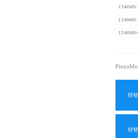
LT4050D-
LT4040D-
LT4050D-
PiezoM
经
经