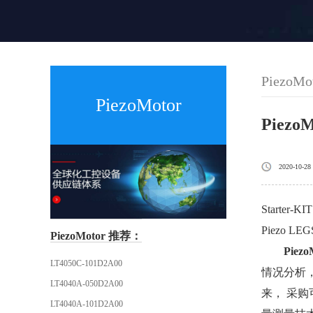
PiezoMo
PiezoMotor
Piezo
2020-10-28
Starte
Piezo L
PiezoMotor 推荐：
Piezo
LT4050C-101D2A00
情况分析，
LT4040A-050D2A00
来， 采购
LT4040A-101D2A00