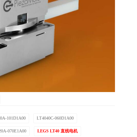
50A-101D1A00
LT4040C-060D1A00
20A-070E1A00
LEGS LT40 直线电机